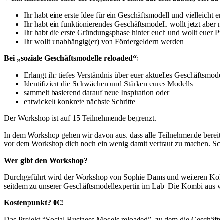
Ihr habt eine erste Idee für ein Geschäftsmodell und vielleicht 
Ihr habt ein funktionierendes Geschäftsmodell, wollt jetzt abe
Ihr habt die erste Gründungsphase hinter euch und wollt euer Pro
Ihr wollt unabhängig(er) von Fördergeldern werden
Bei „soziale Geschäftsmodelle reloaded“:
Erlangt ihr tiefes Verständnis über euer aktuelles Geschäftsmode
Identifiziert die Schwächen und Stärken eures Modells
sammelt basierend darauf neue Inspiration oder
entwickelt konkrete nächste Schritte
Der Workshop ist auf 15 Teilnehmende begrenzt.
In dem Workshop gehen wir davon aus, dass alle Teilnehmende bereits 
vor dem Workshop dich noch ein wenig damit vertraut zu machen. S
Wer gibt den Workshop?
Durchgeführt wird der Workshop von Sophie Dams und weiteren Kolle
seitdem zu unserer Geschäftsmodellexpertin im Lab. Die Kombi aus
Kostenpunkt? 0€!
Das Projekt “Social Business Models reloaded”, zu dem die Geschäft