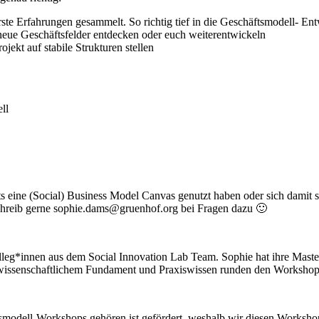
erste Erfahrungen gesammelt. So richtig tief in die Geschäftsmodell- En
r neue Geschäftsfelder entdecken oder euch weiterentwickeln
jekt auf stabile Strukturen stellen
ll
eine (Social) Business Model Canvas genutzt haben oder sich damit sich
chreib gerne sophie.dams@gruenhof.org bei Fragen dazu 🙂
g*innen aus dem Social Innovation Lab Team. Sophie hat ihre Masterar
 wissenschaftlichem Fundament und Praxiswissen runden den Workshop
smodell-Workshops gehören ist gefördert, weshalb wir diesen Worksho