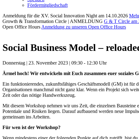
Fördermitgliedschaft
Anmeldung für die XV. Social Innovation Night am 14.10.2026
Mehr
Growth & Transformation Circle | ANMELDUNG
G & T Circle am 
Open Office Hours
Anmeldung zu unseren Open Office Hours
Social Business Model – reloaded
Donnerstag | 23. November 2023 | 09:30 - 12:30 Uhr
Ärmel hoch! Wir entwickeln mit Euch zusammen euer soziales Ge
Ein funktionierendes, zukunftsfähiges Geschäftsmodell (GM) ist für de
Organisationen manchmal nicht ganz klar. Wenn ein Projekt sich weite
Zeit oder das nötige Handwerkszeug.
Mit diesem Workshop nehmen wir uns Zeit, die einzelnen Bausteine e
Potentiale und Risiken liegen. Darauf aufbauend werden neue Impuls
gemeinsam ins Arbeiten.
Für wen ist der Workshop?
Wenn mindestens einer der folgenden Punkte auf dich zutrifft, bist du 