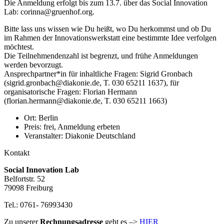
Die Anmeldung erfolgt bis zum 13.7. über das Social Innovation
Lab: corinna@gruenhof.org.
Bitte lass uns wissen wie Du heißt, wo Du herkommst und ob Du
im Rahmen der Innovationswerkstatt eine bestimmte Idee verfolgen
möchtest.
Die Teilnehmendenzahl ist begrenzt, und frühe Anmeldungen
werden bevorzugt.
Ansprechpartner*in für inhaltliche Fragen: Sigrid Gronbach
(sigrid.gronbach@diakonie.de, T. 030 65211 1637), für
organisatorische Fragen: Florian Hermann
(florian.hermann@diakonie.de, T. 030 65211 1663)
Ort:
Berlin
Preis:
frei, Anmeldung erbeten
Veranstalter:
Diakonie Deutschland
Kontakt
Social Innovation Lab
Belfortstr. 52
79098 Freiburg
Tel.: 0761- 76993430
Zu unserer
Rechnungsadresse
geht es –>
HIER